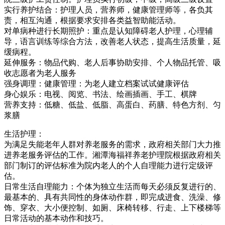
实行养护结合：护理人员，营养师，健康管理师等，各负其
责，相互沟通，根据要求安排各类益智助能活动。
对单病种进行长期照护：重点是认知障碍老人护理，心理辅
导，语言训练等综合方法，改善老人状态，提高生活质量，延
缓病程。
延伸服务：物品代购、老人后事协助安排、个人物品托管、吸
收志愿者为老人服务
强身调理：健康管理：为老人建立档案试试健康评估
身心娱乐：电视、阅览、书法、绘画插画、手工、棋牌
营养支持：低糖、低盐、低脂、高蛋白、药膳、特色方剂、匀
浆膳
生活护理：
为满足失能老年人群对养老服务的需求，政府相关部门大力推
进养老服务评估的工作。湘潭海福祥养老护理院根据政府相关
部门制订的评估标准为院内老人的个人自理能力进行定级评
估。
日常生活自理能力：个体为独立生活而每天必须反复进行的、
最基本的、具有共同性的身体动作群，即完成进食、洗澡、修
饰、穿衣、大小便控制、如厕、床椅转移、行走、上下楼梯等
日常活动的基本动作和技巧。