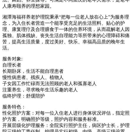
人康寿颐养的理想家园。
湘潭海福祥养老护理院秉承“把每一位老人放在心上”为服务理
念，为入住长者营造一个能享受充足的生活照料、贴心的护
理、康复理疗及合理膳食于一体的住养环境，从而疏解老人因
孤独、肌体残缺、丧失生活自理能力等所带来的心理障碍和痛
苦，提高生活质量，度过美好、快乐、幸福高品质的晚年生
活。
服务对象:
自理长者
长期卧床，生活不能自理患者
慢性病患者、残疾人、植物人
子女因工作忙碌而无法照顾的老人和孤寡老人
注重养生，寻求晚年生活乐趣的老人
临终护理：舒缓陪护
服务特色：
性化照护方案：对每一位入住老人进行身体状况评估，指定照
护方案，明确照护等级，照护内容和服务标准。
开展层级化护理服务：全院实行照护主任，病区护士长，护理
院三级护工责任制。护理员实行初级，中级，高级三级设置